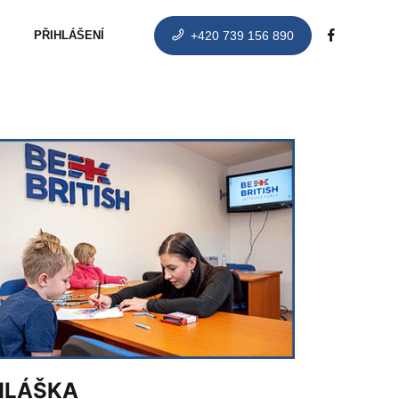
PŘIHLÁŠENÍ
+420 739 156 890
HLÁŠKA